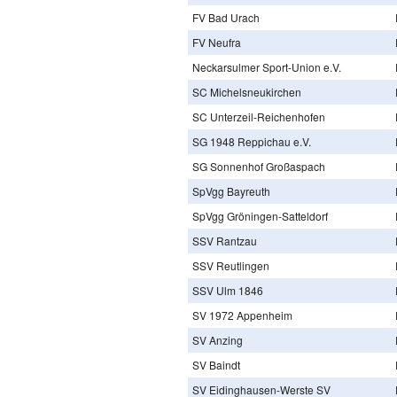
FV Bad Urach
FV Neufra
Neckarsulmer Sport-Union e.V.
SC Michelsneukirchen
SC Unterzeil-Reichenhofen
SG 1948 Reppichau e.V.
SG Sonnenhof Großaspach
SpVgg Bayreuth
SpVgg Gröningen-Satteldorf
SSV Rantzau
SSV Reutlingen
SSV Ulm 1846
SV 1972 Appenheim
SV Anzing
SV Baindt
SV Eidinghausen-Werste SV