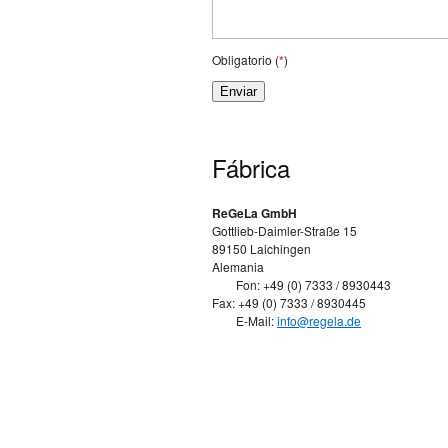
Obligatorio (
*
)
Fábrica
ReGeLa GmbH
Gottlieb-Daimler-Straße 15
89150 Laichingen
Alemania
Fon: +49 (0) 7333 / 8930443
Fax: +49 (0) 7333 / 8930445
E-Mail:
info@regela.de