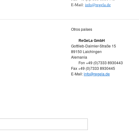
E-Mail:
info@regela.de
Otros países
ReGeLa GmbH
Gottlieb-Daimler-Straße 15
89150 Laichingen
Alemania
Fon +49 (0)7333 8930443
Fax +49 (0)7333 8930445
E-Mail:
info@regela.de