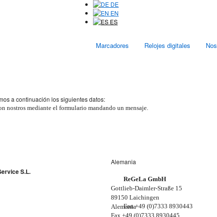
DE
EN
ES
Marcadores
Relojes digitales
Nos
mos a continuación los siguientes datos:
on nostros mediante el formulario mandando un mensaje.
Alemania
ervice S.L.
ReGeLa GmbH
Gottlieb-Daimler-Straße 15
89150 Laichingen
Fon +49 (0)7333 8930443
Alemania
Fax +49 (0)7333 8930445