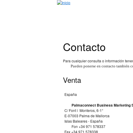
Jump to Navigation
Contacto
Para cualquier consulta o información tene
Pueden ponerse en contacto también c
Venta
España
Palmaconnect Business Marketing S
C/ Font i Monteros, 6-1°
E-07003 Palma de Mallorca
Islas Baleares - España
Fon +34 971 578337
Fax +34 971 578338