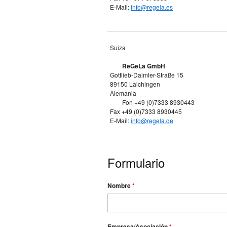
E-Mail:
info@regela.es
Suiza
ReGeLa GmbH
Gottlieb-Daimler-Straße 15
89150 Laichingen
Alemania
Fon +49 (0)7333 8930443
Fax +49 (0)7333 8930445
E-Mail:
info@regela.de
Formulario
Nombre
*
Empresa/Asociación
*