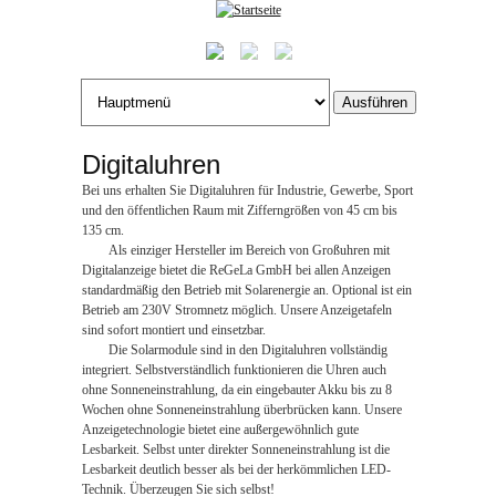
Jump to Navigation
Digitaluhren
Bei uns erhalten Sie Digitaluhren für Industrie, Gewerbe, Sport
und den öffentlichen Raum mit Zifferngrößen von 45 cm bis
135 cm.
Als einziger Hersteller im Bereich von Großuhren mit
Digitalanzeige bietet die ReGeLa GmbH bei allen Anzeigen
standardmäßig den Betrieb mit Solarenergie an. Optional ist ein
Betrieb am 230V Stromnetz möglich. Unsere Anzeigetafeln
sind sofort montiert und einsetzbar.
Die Solarmodule sind in den Digitaluhren vollständig
integriert. Selbstverständlich funktionieren die Uhren auch
ohne Sonneneinstrahlung, da ein eingebauter Akku bis zu 8
Wochen ohne Sonneneinstrahlung überbrücken kann. Unsere
Anzeigetechnologie bietet eine außergewöhnlich gute
Lesbarkeit. Selbst unter direkter Sonneneinstrahlung ist die
Lesbarkeit deutlich besser als bei der herkömmlichen LED-
Technik. Überzeugen Sie sich selbst!